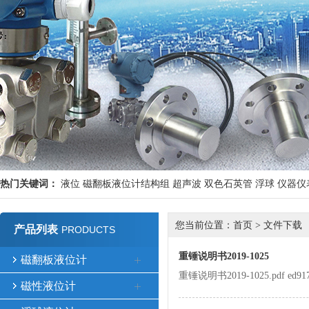
热门关键词：
液位
磁翻板液位计结构组
超声波
双色石英管
浮球
仪器仪
您当前位置：
首页
>
文件下载
产品列表
PRODUCTS
重锤说明书2019-1025
磁翻板液位计
重锤说明书2019-1025.pdf ed917f03
磁性液位计